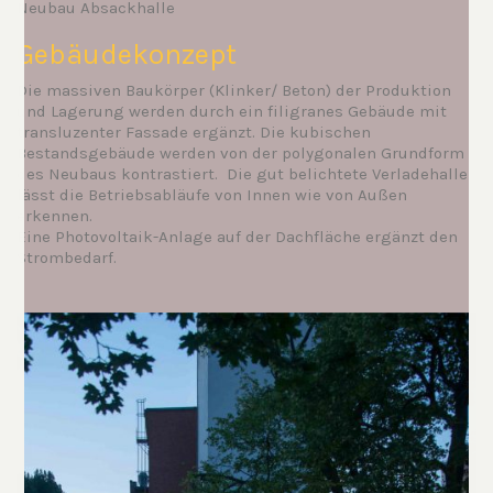
Neubau Absackhalle
Gebäudekonzept
Die massiven Baukörper (Klinker/ Beton) der Produktion
und Lagerung werden durch ein filigranes Gebäude mit
transluzenter Fassade ergänzt. Die kubischen
Bestandsgebäude werden von der polygonalen Grundform
des Neubaus kontrastiert. Die gut belichtete Verladehalle
lässt die Betriebsabläufe von Innen wie von Außen
erkennen.
Eine Photovoltaik-Anlage auf der Dachfläche ergänzt den
Strombedarf.
.
.