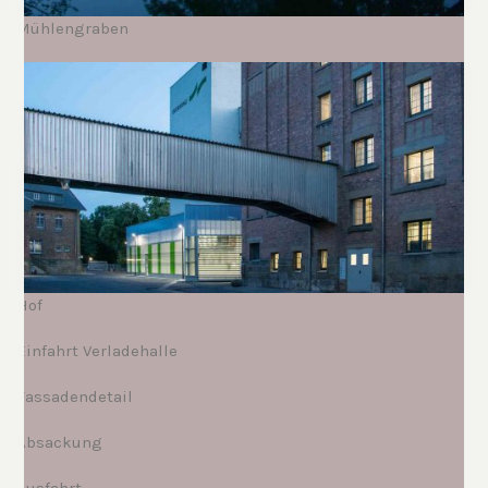
Mühlengraben
.
Hof
.
Einfahrt Verladehalle
.
Fassadendetail
.
Absackung
.
Ausfahrt